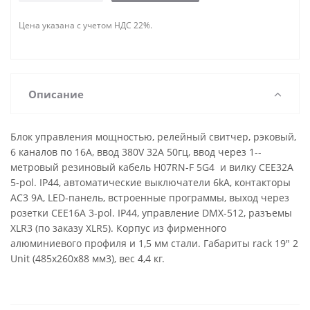
Цена указана с учетом НДС 22%.
Описание
Блок управления мощностью, релейный свитчер, рэковый,
6 каналов по 16А, ввод 380V 32A 50гц, ввод через 1--
метровый резиновый кабель H07RN-F 5G4 и вилку CEE32А
5-pol. IP44, автоматические выключатели 6kA, контакторы
AC3 9A, LED-панель, встроенные программы, выход через
розетки CEE16A 3-pol. IP44, управление DMX-512, разъемы
XLR3 (по заказу XLR5). Корпус из фирменного
алюминиевого профиля и 1,5 мм стали. Габариты rack 19" 2
Unit (485х260х88 мм3), вес 4,4 кг.