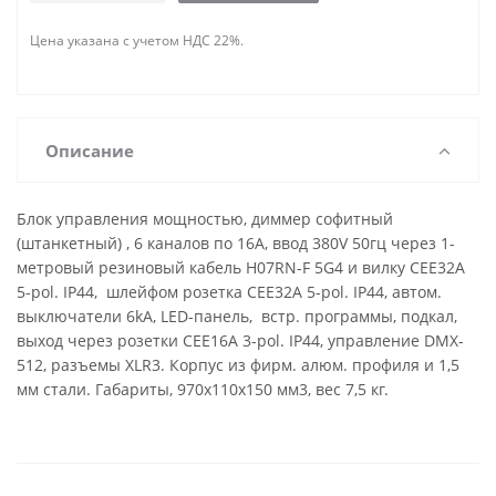
Цена указана с учетом НДС 22%.
Описание
Блок управления мощностью, диммер софитный
(штанкетный) , 6 каналов по 16А, ввод 380V 50гц через 1-
метровый резиновый кабель H07RN-F 5G4 и вилку CEE32A
5-pol. IP44, шлейфом розетка CEE32A 5-pol. IP44, автом.
выключатели 6kA, LED-панель, встр. программы, подкал,
выход через розетки CEE16A 3-pol. IP44, управление DMX-
512, разъемы XLR3. Корпус из фирм. алюм. профиля и 1,5
мм стали. Габариты, 970х110х150 мм3, вес 7,5 кг.